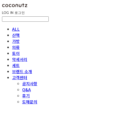
LOG IN
로그인
ALL
산책
가방
의류
토이
악세서리
세트
브랜드 소개
고객센터
공지사항
Q&A
후기
도매문의