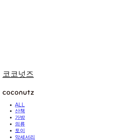
코코넛즈
ALL
산책
가방
의류
토이
악세서리