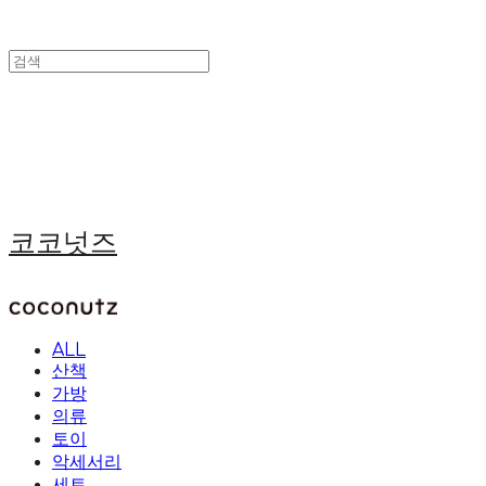
코코넛즈
ALL
산책
가방
의류
토이
악세서리
세트