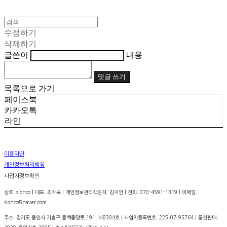
수정하기
삭제하기
글쓴이
내용
댓글 쓰기
목록으로 가기
페이스북
카카오톡
라인
이용약관
개인정보처리방침
사업자정보확인
상호: slonco | 대표: 최재숙 | 개인정보관리책임자: 김지언 | 전화: 070-4591-1319 | 이메일:
slonco@naver.com
주소: 경기도 용인시 기흥구 동백중앙로 191, 비8304호 | 사업자등록번호:
225-07-95764
| 통신판매: