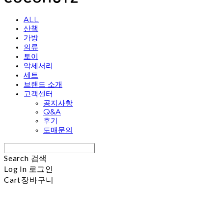
ALL
산책
가방
의류
토이
악세서리
세트
브랜드 소개
고객센터
공지사항
Q&A
후기
도매문의
Search
검색
Log In
로그인
Cart
장바구니