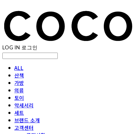
LOG IN
로그인
ALL
산책
가방
의류
토이
악세서리
세트
브랜드 소개
고객센터