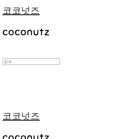
코코넛즈
코코넛즈