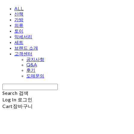
ALL
산책
가방
의류
토이
악세서리
세트
브랜드 소개
고객센터
공지사항
Q&A
후기
도매문의
Search
검색
Log In
로그인
Cart
장바구니