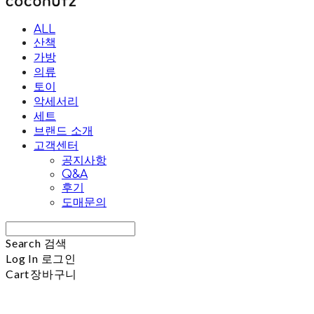
ALL
산책
가방
의류
토이
악세서리
세트
브랜드 소개
고객센터
공지사항
Q&A
후기
도매문의
Search
검색
Log In
로그인
Cart
장바구니