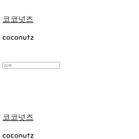
코코넛즈
코코넛즈