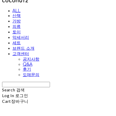
ALL
산책
가방
의류
토이
악세서리
세트
브랜드 소개
고객센터
공지사항
Q&A
후기
도매문의
Search
검색
Log In
로그인
Cart
장바구니