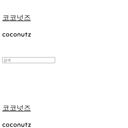
코코넛즈
코코넛즈