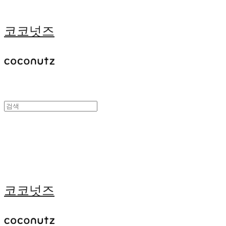
코코넛즈
코코넛즈