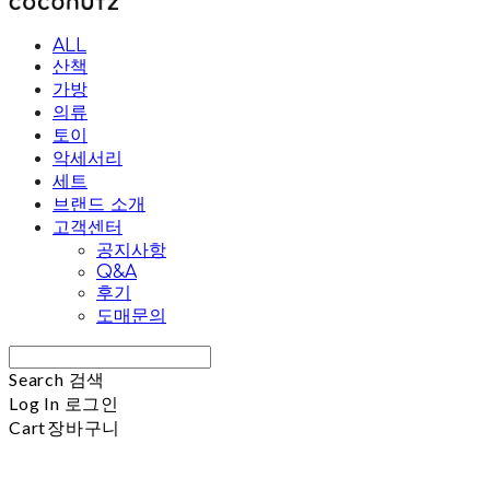
ALL
산책
가방
의류
토이
악세서리
세트
브랜드 소개
고객센터
공지사항
Q&A
후기
도매문의
Search
검색
Log In
로그인
Cart
장바구니