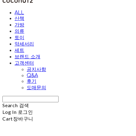
ALL
산책
가방
의류
토이
악세서리
세트
브랜드 소개
고객센터
공지사항
Q&A
후기
도매문의
Search
검색
Log In
로그인
Cart
장바구니