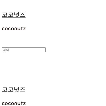
코코넛즈
코코넛즈