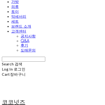
가방
의류
토이
악세서리
세트
브랜드 소개
고객센터
공지사항
Q&A
후기
도매문의
Search
검색
Log In
로그인
Cart
장바구니
코코넛즈