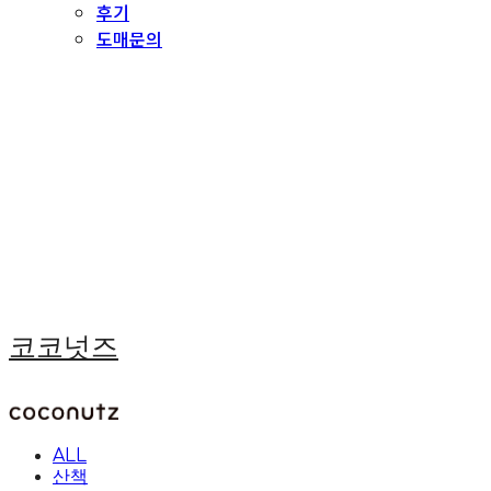
후기
도매문의
코코넛즈
ALL
산책