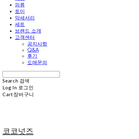
의류
토이
악세서리
세트
브랜드 소개
고객센터
공지사항
Q&A
후기
도매문의
Search
검색
Log In
로그인
Cart
장바구니
코코넛즈