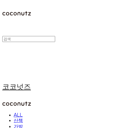
코코넛즈
ALL
산책
가방