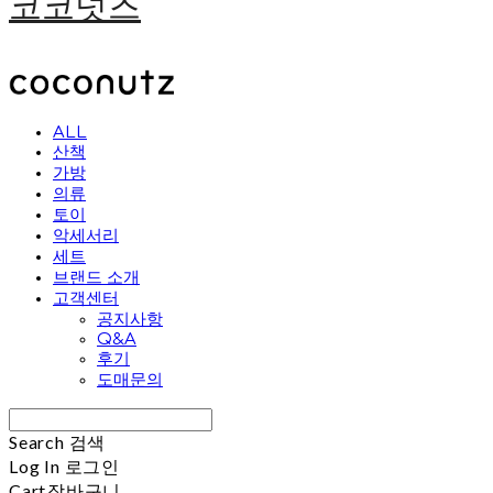
코코넛즈
ALL
산책
가방
의류
토이
악세서리
세트
브랜드 소개
고객센터
공지사항
Q&A
후기
도매문의
Search
검색
Log In
로그인
Cart
장바구니