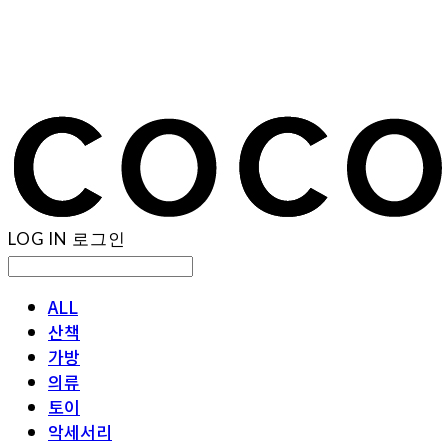
LOG IN
로그인
ALL
산책
가방
의류
토이
악세서리