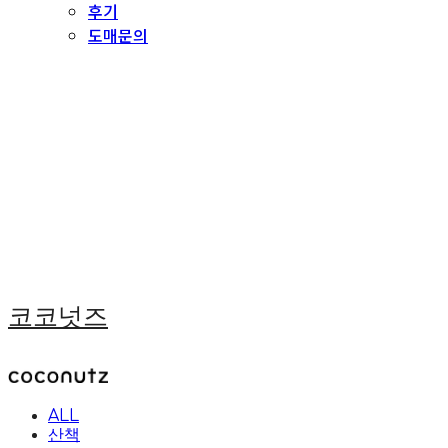
후기
도매문의
코코넛즈
ALL
산책