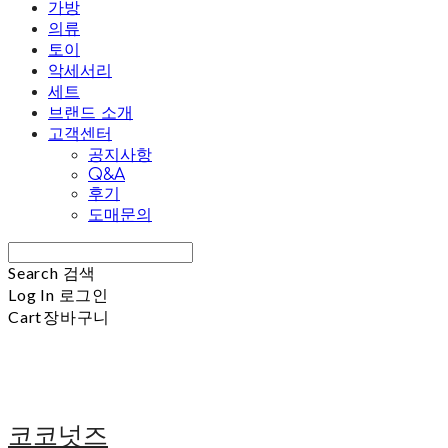
가방
의류
토이
악세서리
세트
브랜드 소개
고객센터
공지사항
Q&A
후기
도매문의
Search
검색
Log In
로그인
Cart
장바구니
코코넛즈