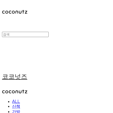
코코넛즈
ALL
산책
가방